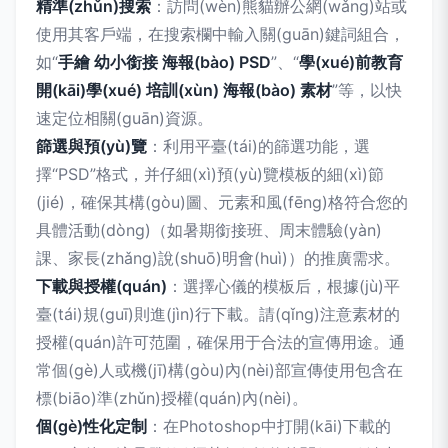
精準(zhǔn)搜索
：訪問(wèn)熊貓辦公網(wǎng)站或
使用其客戶端，在搜索欄中輸入關(guān)鍵詞組合，
如“
手繪 幼小銜接 海報(bào) PSD
”、“
學(xué)前教育
開(kāi)學(xué) 培訓(xùn) 海報(bào) 素材
”等，以快
速定位相關(guān)資源。
篩選與預(yù)覽
：利用平臺(tái)的篩選功能，選
擇“PSD”格式，并仔細(xì)預(yù)覽模板的細(xì)節
(jié)，確保其構(gòu)圖、元素和風(fēng)格符合您的
具體活動(dòng)（如暑期銜接班、周末體驗(yàn)
課、家長(zhǎng)說(shuō)明會(huì)）的推廣需求。
下載與授權(quán)
：選擇心儀的模板后，根據(jù)平
臺(tái)規(guī)則進(jìn)行下載。請(qǐng)注意素材的
授權(quán)許可范圍，確保用于合法的宣傳用途。通
常個(gè)人或機(jī)構(gòu)內(nèi)部宣傳使用包含在
標(biāo)準(zhǔn)授權(quán)內(nèi)。
個(gè)性化定制
：在Photoshop中打開(kāi)下載的