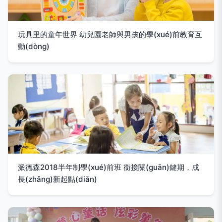
玩具里的童年世界 幼兒園老師與男孩的學(xué)前教育互
動(dòng)
派德森2018半年制學(xué)前班 銜接關(guān)鍵期，成
長(zhǎng)新起點(diǎn)