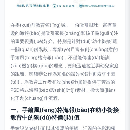
在學(xué)前教育領(lǐng)域，一份吸引眼球、富有童
趣的海報(bào)是吸引家長(zhǎng)和孩子關(guān)注
的重要視覺(jué)媒介。特別是針對(duì)“幼小銜接”這
一關(guān)鍵階段，專業(yè)且富有創(chuàng)意的
手繪風(fēng)格海報(bào)，不僅能傳達(dá)培訓
(xùn)機(jī)構(gòu)的理念，更能迅速拉近與幼兒家庭
的距離。熊貓辦公作為知名的設(shè)計(jì)素材平臺
(tái)，為教育工作者和設(shè)計(jì)師提供了豐富的
PSD格式海報(bào)設(shè)計(jì)素材，極大簡(jiǎn)
化了創(chuàng)作流程。
一、手繪風(fēng)格海報(bào)在幼小銜接
教育中的獨(dú)特價(jià)值
手繪設(shè)計(jì)以其溫暖的筆觸、活潑的色彩和獨