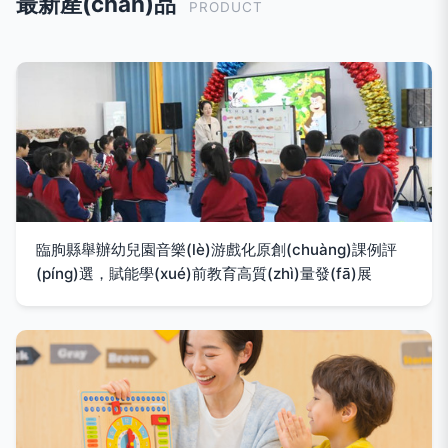
最新產(chǎn)品
PRODUCT
臨朐縣舉辦幼兒園音樂(lè)游戲化原創(chuàng)課例評
(píng)選，賦能學(xué)前教育高質(zhì)量發(fā)展