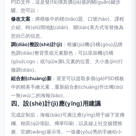
PSD文件，這是發(fā)揮其價(jià)值的關(guān)鍵步
驟。您可以：
修改文案
：將模板中的標(biāo)題、口號(hào)、課程
介紹、時(shí)間地點(diǎn)、聯(lián)系方式等替換為
您自己的信息。
調(diào)整設(shè)計(jì)
：根據(jù)機(jī)構(gòu)品牌
色調(diào)整背景或元素顏色；可以添加機(jī)構
(gòu)Logo；或?qū)κ掷L元素的位置、大小進(jìn)行
微調(diào)。
組合創(chuàng)新
：甚至可以提取多個(gè)PSD模板
中的精美手繪元素，重新組合創(chuàng)作出獨(dú)
一無(wú)二的海報(bào)。
四、設(shè)計(jì)應(yīng)用建議
完成定制后，海報(bào)可廣泛應(yīng)用于線下宣傳
欄、校區(qū)張貼、傳單印刷，以及線上社交媒體推
廣、官網(wǎng)展示等。一張優(yōu)秀的手繪幼小