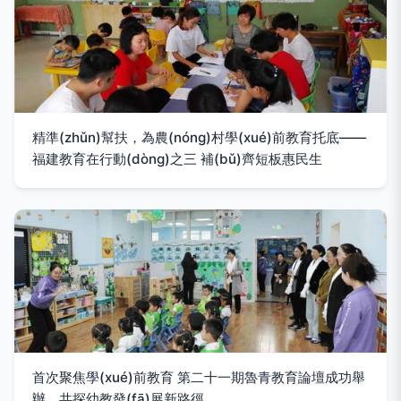
精準(zhǔn)幫扶，為農(nóng)村學(xué)前教育托底——
福建教育在行動(dòng)之三 補(bǔ)齊短板惠民生
首次聚焦學(xué)前教育 第二十一期魯青教育論壇成功舉
辦，共探幼教發(fā)展新路徑