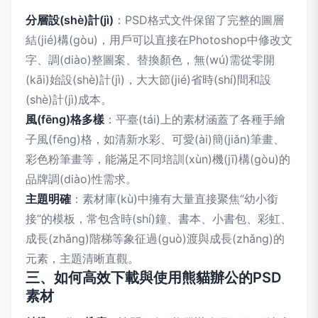
分層設(shè)計(jì)
：PSD格式文件保留了完整的圖層
結(jié)構(gòu)，用戶可以直接在Photoshop中修改文
字、調(diào)整圖案、替換顏色，無(wú)需從零開
(kāi)始設(shè)計(jì)，大大節(jié)省時(shí)間和設
(shè)計(jì)成本。
風(fēng)格多樣
：平臺(tái)上的素材涵蓋了各種手繪
子風(fēng)格，如清新水彩、可愛(ài)簡(jiǎn)筆畫、
彩色粉筆畫等，能滿足不同培訓(xùn)機(jī)構(gòu)的
品牌調(diào)性需求。
主題明確
：素材庫(kù)中擁有大量直接聚焦“幼小銜
接”的模板，常包含時(shí)鐘、書本、小書包、彩虹、
成長(zhǎng)階梯等象征過(guò)渡與成長(zhǎng)的
元素，主題清晰直觀。
三、如何高效下載與使用熊貓辦公的PSD
素材