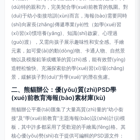
(dú)特的親和力，完美契合學(xué)前教育的氛圍。對
(duì)于幼小銜接培訓(xùn)而言，海報(bào)需要同時
(shí)向家長(zhǎng)傳遞專業(yè)性（如學(xué)習
(xí)習(xí)慣培養(yǎng)、知識(shí)啟蒙、心理過
(guò)渡），又需向孩子展示趣味性和安全感。手繪
元素，如可愛(ài)的動(dòng)物、卡通人物、自然景
物以及模擬鉛筆或蠟筆的質(zhì)感，能有效營(yíng)
造輕松愉快、充滿探索欲的學(xué)習(xí)場(chǎng)
景，緩解孩子對(duì)“升學(xué)”的潛在焦慮。
二、熊貓辦公：優(yōu)質(zhì)PSD學
(xué)前教育海報(bào)素材庫(kù)
熊貓辦公平臺(tái)匯集了大量高質(zhì)量的“幼小銜
接”及“學(xué)前教育”主題海報(bào)設(shè)計(jì)模
板，其中許多都采用了受歡迎的手繪風(fēng)格。其
核心優(yōu)勢(shì)在于提供可編輯的PSD源文件：