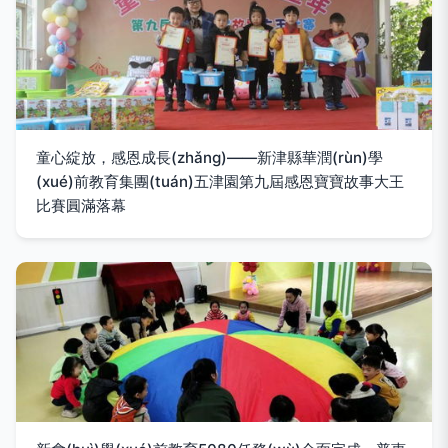
童心綻放，感恩成長(zhǎng)——新津縣華潤(rùn)學
(xué)前教育集團(tuán)五津園第九屆感恩寶寶故事大王
比賽圓滿落幕