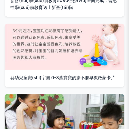
新會(huì)學(xué)前教育5080任務(wù)全面完成，普惠
性學(xué)前教育邁上新臺(tái)階
嬰幼兒童識(shí)字圖 0-3歲寶寶的撕不爛早教啟蒙卡片