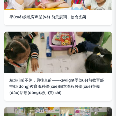
學(xué)前教育專業(yè) 前景廣闊，使命光榮
精進(jìn)不休，勇往直前——keylight學(xué)前教育部
推動(dòng)教育腦科學(xué)園本課程教學(xué)督導
(dǎo)活動(dòng)紀(jì)實(shí)