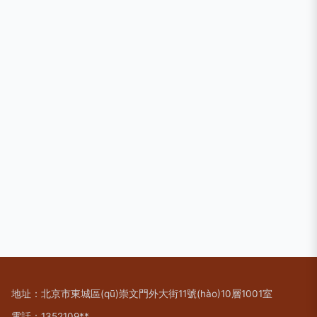
地址：北京市東城區(qū)崇文門外大街11號(hào)10層1001室
電話：1352109**