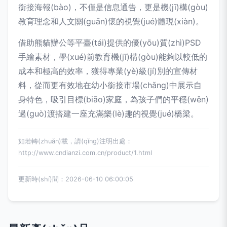
銜接海報(bào)，不僅是信息通告，更是機(jī)構(gòu)
教育理念和人文關(guān)懷的視覺(jué)體現(xiàn)。
借助熊貓辦公等平臺(tái)提供的優(yōu)質(zhì)PSD
手繪素材，學(xué)前教育機(jī)構(gòu)能夠以較低的
成本和極高的效率，獲得專業(yè)級(jí)別的宣傳材
料，從而更有效地在幼小銜接市場(chǎng)中展示自
身特色，吸引目標(biāo)家庭，為孩子們的平穩(wěn)
過(guò)渡搭建一座充滿樂(lè)趣的視覺(jué)橋梁。
如若轉(zhuǎn)載，請(qǐng)注明出處：
http://www.cndianzi.com.cn/product/1.html
更新時(shí)間：2026-06-10 06:00:05